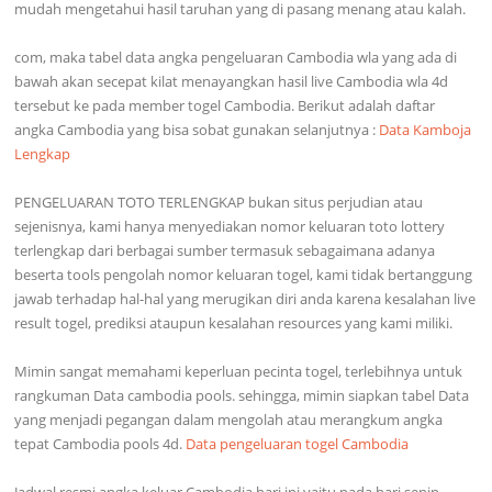
mudah mengetahui hasil taruhan yang di pasang menang atau kalah.
com, maka tabel data angka pengeluaran Cambodia wla yang ada di
bawah akan secepat kilat menayangkan hasil live Cambodia wla 4d
tersebut ke pada member togel Cambodia. Berikut adalah daftar
angka Cambodia yang bisa sobat gunakan selanjutnya :
Data Kamboja
Lengkap
PENGELUARAN TOTO TERLENGKAP bukan situs perjudian atau
sejenisnya, kami hanya menyediakan nomor keluaran toto lottery
terlengkap dari berbagai sumber termasuk sebagaimana adanya
beserta tools pengolah nomor keluaran togel, kami tidak bertanggung
jawab terhadap hal-hal yang merugikan diri anda karena kesalahan live
result togel, prediksi ataupun kesalahan resources yang kami miliki.
Mimin sangat memahami keperluan pecinta togel, terlebihnya untuk
rangkuman Data cambodia pools. sehingga, mimin siapkan tabel Data
yang menjadi pegangan dalam mengolah atau merangkum angka
tepat Cambodia pools 4d.
Data pengeluaran togel Cambodia
Jadwal resmi angka keluar Cambodia hari ini yaitu pada hari senin –