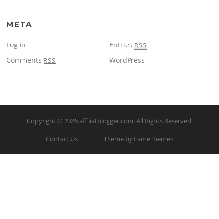
META
Log in
Entries
RSS
Comments
WordPress
RSS
Copyright © 2026
affiliatblogger.com
. All Rights Reserved.
Contact Us
Theme by FameThemes