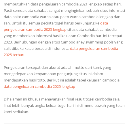
membutuhkan data pengeluaran cambodia 2021 lengkap setiap hari.
Pasti semua data sahabat sangat menginginkan sebuah situs informasi
data paito cambodia warna atau paito warna cambodia lengkap dan
sah. Untuk itu semua pecinta togel harus berkunjung ke
data
pengeluaran cambodia 2025 lengkap
situs data sahabat cambodia
yang memberikan informasi hasil keluaran Cambodia hari ini tercepat
2023. Berhubungan dengan situs Cambodianey swimming pools yang
sulit dibuka kalau berada di indonesia.
data pengeluaran cambodia
2025 terbaru
Pengeluaran tercepat dan akurat adalah motto dari kami, yang
mengedepankan kenyamanan pengunjung situs ini dalam
mendapatkan hasil toto. Berikut ini adalah tabel keluaran cambodia.
data pengeluaran cambodia 2025 lengkap
Dihalaman ini khusus menayangkan final result togel cambodia saja,
lihat lebih banyak angka keluar togel hari ini di menu bawah yang telah
kami sediakan.