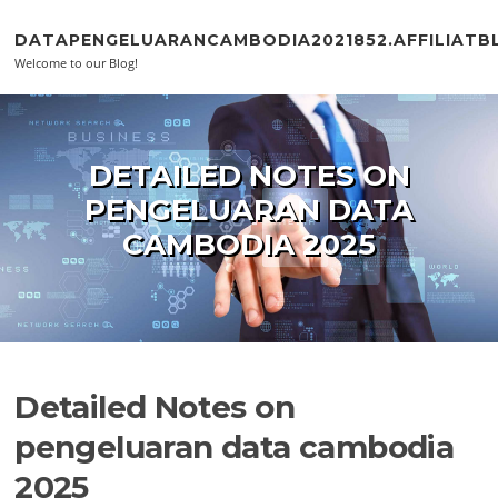
Skip to content
DATAPENGELUARANCAMBODIA2021852.AFFILIATB
Welcome to our Blog!
DETAILED NOTES ON
PENGELUARAN DATA
CAMBODIA 2025
Detailed Notes on
pengeluaran data cambodia
2025