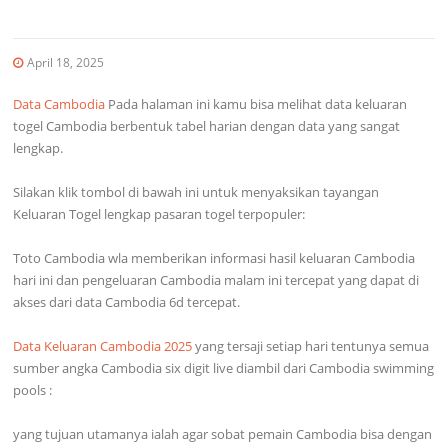
April 18, 2025
Data Cambodia
Pada halaman ini kamu bisa melihat data keluaran
togel Cambodia berbentuk tabel harian dengan data yang sangat
lengkap.
Silakan klik tombol di bawah ini untuk menyaksikan tayangan
Keluaran Togel lengkap pasaran togel terpopuler:
Toto Cambodia wla memberikan informasi hasil keluaran Cambodia
hari ini dan pengeluaran Cambodia malam ini tercepat yang dapat di
akses dari data Cambodia 6d tercepat.
Data Keluaran Cambodia 2025
yang tersaji setiap hari tentunya semua
sumber angka Cambodia six digit live diambil dari Cambodia swimming
pools :
yang tujuan utamanya ialah agar sobat pemain Cambodia bisa dengan