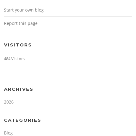
Start your own blog
Report this page
VISITORS
484 Visitors
ARCHIVES
2026
CATEGORIES
Blog